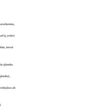
ararlarının,
el iş yerleri
ğitim, mesai
in işlemler.
şlemleri,
ruluşlara ait
i