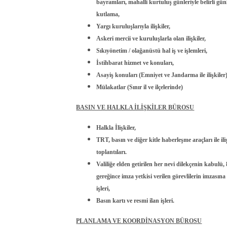
bayramları, mahalli kurtuluş günleriyle belirli gü
kutlama,
Yargı kuruluşlarıyla ilişkiler,
Askeri mercii ve kuruluşlarla olan ilişkiler,
Sıkıyönetim / olağanüstü hal iş ve işlemleri,
İstihbarat hizmet ve konuları,
Asayiş konuları (Emniyet ve Jandarma ile ilişkiler
Mülakatlar (Sınır il ve ilçelerinde)
BASIN VE HALKLA İLİŞKİLER BÜROSU
Halkla İlişkiler,
TRT, basın ve diğer kitle haberleşme araçları ile ili
toplantıları.
Valiliğe elden getirilen her nevi dilekçenin kabulü
gereğince imza yetkisi verilen görevlilerin imzasın
işleri,
Basın kartı ve resmi ilan işleri.
PLANLAMA VE KOORDİNASYON BÜROSU