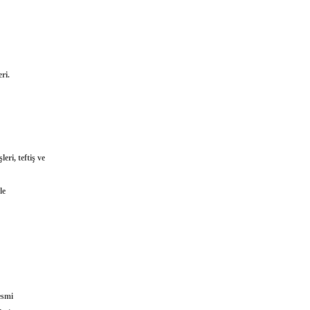
eri.
eri, teftiş ve
le
esmi