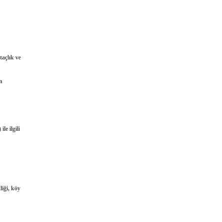
taçlık ve
in
le ilgili
liği, köy