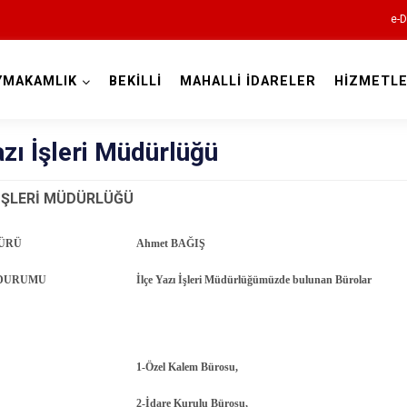
e-D
YMAKAMLIK
BEKİLLİ
MAHALLİ İDARELER
HİZMETLE
Denizli
azı İşleri Müdürlüğü
 İŞLERİ MÜDÜRLÜĞÜ
Acıpayam
DÜRÜ
Ahmet BAĞIŞ
Pamukkale
 DURUMU
İlçe Yazı İşleri Müdürlüğümüzde bulunan Bürolar
Babadağ
Baklan
Bekilli
1-Özel Kalem Bürosu,
Beyağaç
2-İdare Kurulu Bürosu,