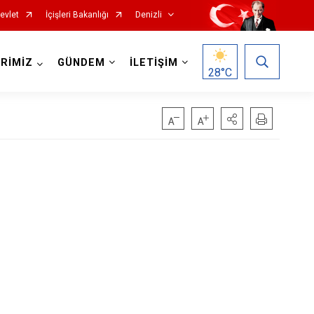
evlet
İçişleri Bakanlığı
Denizli
RİMİZ
GÜNDEM
İLETİŞİM
28
°C
Çardak
Çivril
Güney
Honaz
Kale
Sarayköy