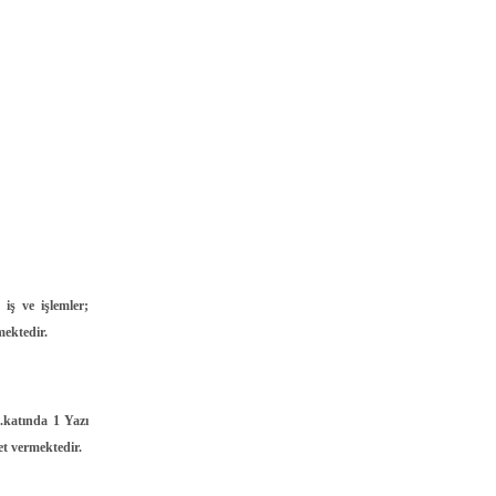
Serinhisar
Tavas
Merkezefendi
iş ve işlemler;
mektedir.
.katında 1 Yazı
et vermektedir.