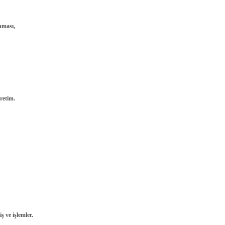
nması,
retim.
ş ve işlemler.