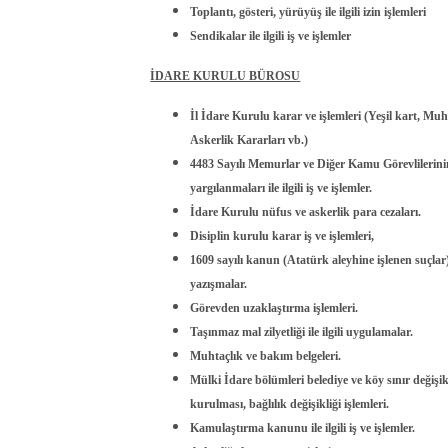
Toplantı, gösteri, yürüyüş ile ilgili izin işlemleri
Sendikalar ile ilgili iş ve işlemler
İDARE KURULU BÜROSU
İl İdare Kurulu karar ve işlemleri (Yeşil kart, Muh
Askerlik Kararları vb.)
4483 Sayılı Memurlar ve Diğer Kamu Görevlilerin
yargılanmaları ile ilgili iş ve işlemler.
İdare Kurulu nüfus ve askerlik para cezaları.
Disiplin kurulu karar iş ve işlemleri,
1609 sayılı kanun (Atatürk aleyhine işlenen suçlar) i
yazışmalar.
Görevden uzaklaştırma işlemleri.
Taşınmaz mal zilyetliği ile ilgili uygulamalar.
Muhtaçlık ve bakım belgeleri.
Mülki İdare bölümleri belediye ve köy sınır değişik
kurulması, bağlılık değişikliği işlemleri.
Kamulaştırma kanunu ile ilgili iş ve işlemler.