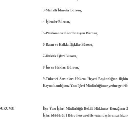
Bozkurt
3-Mahalli İdareler Bürosu,
Buldan
4-İşlemler Bürosu,
Çal
5-Planlama ve Koordinasyon Bürosu,
Çameli
6-Basın ve Halkla İlişkiler Bürosu,
7-Hukuk İşleri Bürosu,
8-İnsan Hakları Bürosu,
9-Tüketici Sorunları Hakem Heyeti Başkanlığına ilişkin 
Kaymakamlığımız Yazı İşleri Müdürlüğünce yerine getiril
 DURUMU
İlçe Yazı İşleri Müdürlüğü Bekilli Hükümet Konağının 2
İşleri Müdürü, 1 Büro Personeli ile vatandaşlarımıza hizm