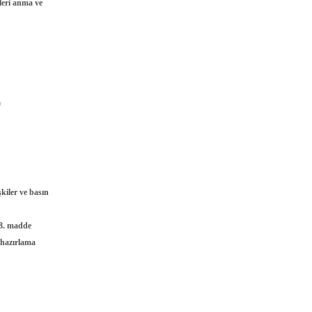
nleri anma ve
)
şkiler ve basın
, 8. madde
a hazırlama