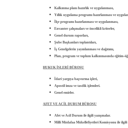
Kalkınma planı hazırlık ve uygulanması,
Yıllık uygulama programı hazırlanması ve uygula
İlçe programı hazırlanması ve uygulanması,
Envanter çalışmaları ve öncelikli kriterler,
Genel durum raporları,
Şube Başkanları toplantıları,
İş Genelgelerin yayınlanması ve dağıtımı,
Plan, program ve toplum kalkınmasında eğitim-öğ
HUKUK İŞLERİ BÜROSU
İdari yargıya başvurma işleri,
Apostil imza ve tasdik işlemleri.
Genel emirler.
AFET VE ACİL DURUM BÜROSU
Afet ve Acil Durum ile ilgili yazışmalar.
Milli Müdafaa Mükellefiyetleri Komisyonu ile ilgili i