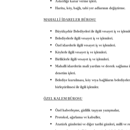
Askerliğe karar verme işleri.
Harita, köy, bağlı, tabi yer adlarının değiştirme.
MAHALLİ İDARELER BÜROSU
Büyükşehir Belediyeleri ile ilgili vesayet iş ve işleml
Belediyelerle ilgili vesayet iş ve işlemleri.
Özel idarelerle ilgili vesayet iş ve işlemleri.
Köylerle ilgili vesayet iş ve işlemleri.
Birliklerle ilgili vesayet iş ve işlemleri.
Mahalli idarelerin mali yardım ve destek sağlama işl
denetim işleri.
Belediye kurulması, köy veya bağlıların belediyeler
birleştirilmesi ile ilgili işlemler.
ÖZEL KALEM BÜROSU
Özel haberleşme, gizlilik taşıyan yazışmalar,
Protokol, ağırlama ve kabuller,
Atatürk günlerini ve diğer tarihi günleri, milli ve r