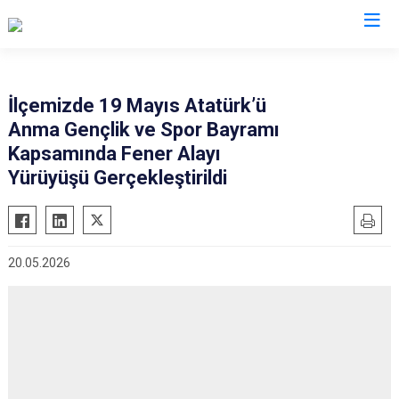
Denizli
İlçemizde 19 Mayıs Atatürk’ü
Anma Gençlik ve Spor Bayramı
Acıpayam
Çardak
Kapsamında Fener Alayı
Pamukkale
Çivril
Yürüyüşü Gerçekleştirildi
Babadağ
Güney
Baklan
Honaz
Bekilli
Kale
20.05.2026
Beyağaç
Sarayköy
Bozkurt
Serinhisar
Buldan
Tavas
Çal
Merkezefendi
Çameli