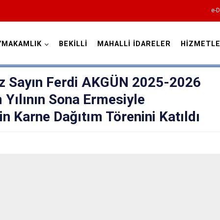
e-D
YMAKAMLIK
BEKİLLİ
MAHALLİ İDARELER
HİZMETLE
Denizli
 Sayın Ferdi AKGÜN 2025-2026
 Yılının Sona Ermesiyle
in Karne Dağıtım Törenini Katıldı
Acıpayam
Pamukkale
Babadağ
Baklan
Bekilli
Beyağaç