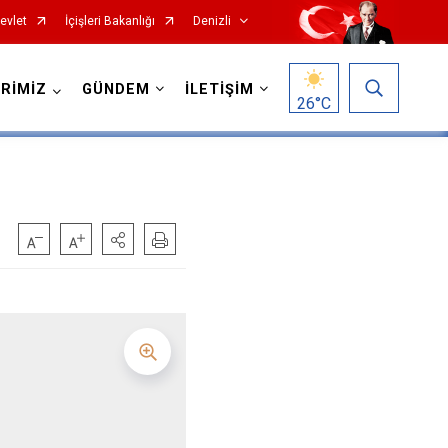
evlet
İçişleri Bakanlığı
Denizli
RİMİZ
GÜNDEM
İLETİŞİM
26
°C
Çardak
Çivril
Güney
Honaz
Kale
Sarayköy